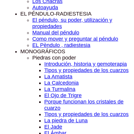
Los Chacras
Autoayuda
EL PÉNDULO-RADIESTESIA
El péndulo, su poder, utilización y
propiedades
Manual del péndulo
Como mover y preguntar al péndulo
EL Pèndulo , radiestesia
MONOGRÁFICOS
Piedras con poder
Introdución, historia y gemoterapia
Tipos y propiedades de los cuarzos
La Amatista
La Calcedonia
La Turmalina
El Ojo de Trigre
Porque funcionan los cristales de
cuarzo
Tipos y propiedades de los cuarzos
La piedra de Luna
El Jade
El Ámbar