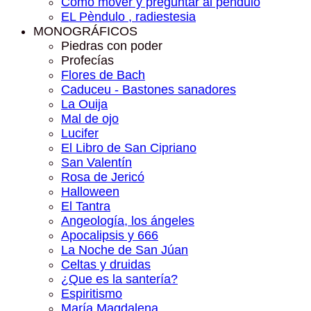
Como mover y preguntar al péndulo
EL Pèndulo , radiestesia
MONOGRÁFICOS
Piedras con poder
Profecías
Flores de Bach
Caduceu - Bastones sanadores
La Ouija
Mal de ojo
Lucifer
El Libro de San Cipriano
San Valentín
Rosa de Jericó
Halloween
El Tantra
Angeología, los ángeles
Apocalipsis y 666
La Noche de San Júan
Celtas y druidas
¿Que es la santería?
Espiritismo
María Magdalena