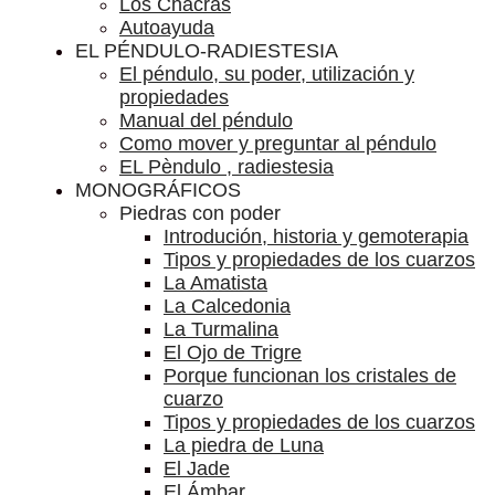
Los Chacras
Autoayuda
EL PÉNDULO-RADIESTESIA
El péndulo, su poder, utilización y
propiedades
Manual del péndulo
Como mover y preguntar al péndulo
EL Pèndulo , radiestesia
MONOGRÁFICOS
Piedras con poder
Introdución, historia y gemoterapia
Tipos y propiedades de los cuarzos
La Amatista
La Calcedonia
La Turmalina
El Ojo de Trigre
Porque funcionan los cristales de
cuarzo
Tipos y propiedades de los cuarzos
La piedra de Luna
El Jade
El Ámbar