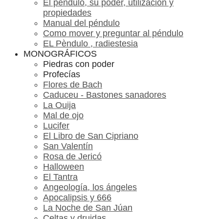
El péndulo, su poder, utilización y
propiedades
Manual del péndulo
Como mover y preguntar al péndulo
EL Pèndulo , radiestesia
MONOGRÁFICOS
Piedras con poder
Profecías
Flores de Bach
Caduceu - Bastones sanadores
La Ouija
Mal de ojo
Lucifer
El Libro de San Cipriano
San Valentín
Rosa de Jericó
Halloween
El Tantra
Angeología, los ángeles
Apocalipsis y 666
La Noche de San Júan
Celtas y druidas