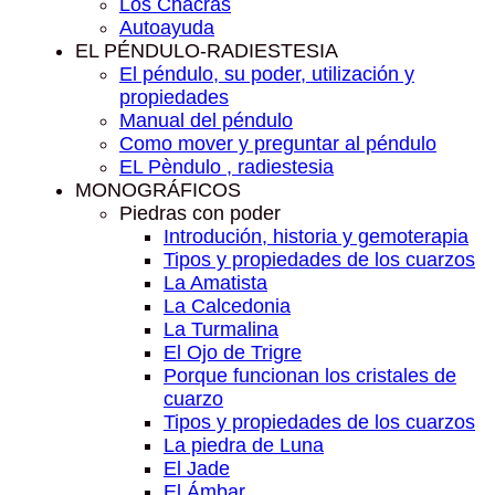
Los Chacras
Autoayuda
EL PÉNDULO-RADIESTESIA
El péndulo, su poder, utilización y
propiedades
Manual del péndulo
Como mover y preguntar al péndulo
EL Pèndulo , radiestesia
MONOGRÁFICOS
Piedras con poder
Introdución, historia y gemoterapia
Tipos y propiedades de los cuarzos
La Amatista
La Calcedonia
La Turmalina
El Ojo de Trigre
Porque funcionan los cristales de
cuarzo
Tipos y propiedades de los cuarzos
La piedra de Luna
El Jade
El Ámbar