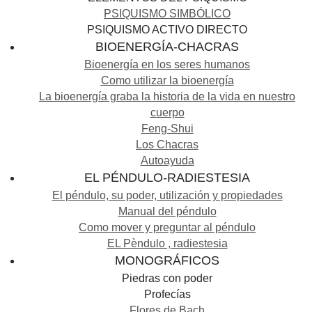
PSIQUISMO SIMBÓLICO
PSIQUISMO ACTIVO DIRECTO
BIOENERGÍA-CHACRAS
Bioenergía en los seres humanos
Como utilizar la bioenergía
La bioenergía graba la historia de la vida en nuestro
cuerpo
Feng-Shui
Los Chacras
Autoayuda
EL PÉNDULO-RADIESTESIA
El péndulo, su poder, utilización y propiedades
Manual del péndulo
Como mover y preguntar al péndulo
EL Pèndulo , radiestesia
MONOGRÁFICOS
Piedras con poder
Profecías
Flores de Bach