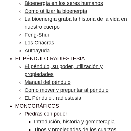
Bioenergía en los seres humanos
Como utilizar la bioenergía
La bioenergía graba la historia de la vida en
nuestro cuerpo
Feng-Shui
Los Chacras
Autoayuda
EL PÉNDULO-RADIESTESIA
El péndulo, su poder, utilización y
propiedades
Manual del péndulo
Como mover y preguntar al péndulo
EL Pèndulo , radiestesia
MONOGRÁFICOS
Piedras con poder
Introdución, historia y gemoterapia
Tipos y propiedades de los cuarzos